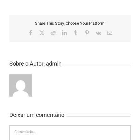
Share This Story, Choose Your Platform!
Facebook
X
Reddit
LinkedIn
Tumblr
Pinterest
Vk
E-
mail
Sobre o Autor:
admin
Deixar um comentário
Comentário