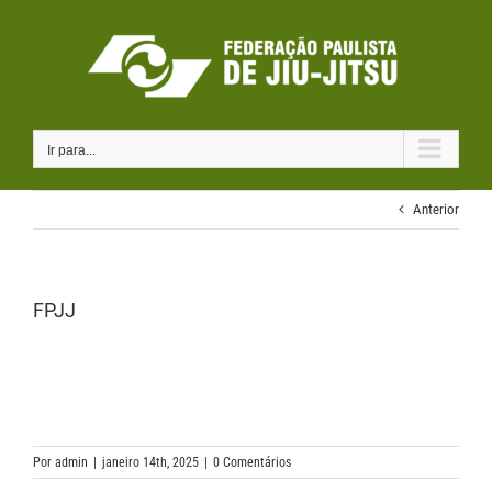
Ir
para
o
conteúdo
Ir para...
Anterior
FPJJ
Por
admin
|
janeiro 14th, 2025
|
0 Comentários