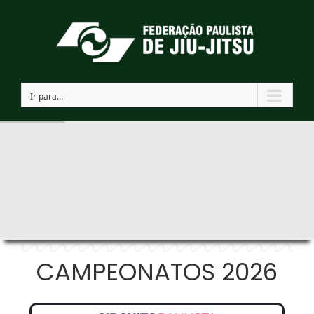
Ir
para
o
conteúdo
Ir para...
CAMPEONATOS 2026