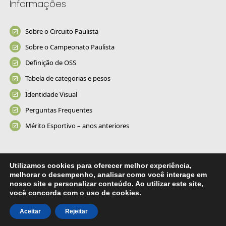
Informações
Sobre o Circuito Paulista
Sobre o Campeonato Paulista
Definição de OSS
Tabela de categorias e pesos
Identidade Visual
Perguntas Frequentes
Mérito Esportivo – anos anteriores
Utilizamos cookies para oferecer melhor experiência,
Contato: (11) 3031.0304 | E-mail: fpjj@fpjj.com.br - Copyright 2026 -
melhorar o desempenho, analisar como você interage em
FPJJ - Todos os direitos reservados. Desde 1995
nosso site e personalizar conteúdo. Ao utilizar este site,
você concorda com o uso de cookies.
Facebook
Instagram
YouTube
Aceitar
Rejeitar