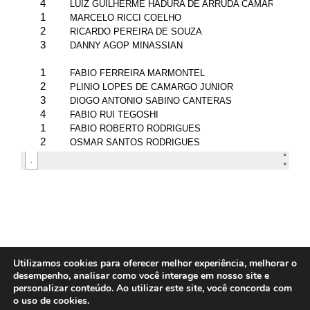
Utilizamos cookies para oferecer melhor experiência, melhorar o
desempenho, analisar como você interage em nosso site e
Contato: (11) 3031.0304 | E-mail: fpjj@fpjj.com.br - Copyright 2026 - FPJJ -
personalizar conteúdo. Ao utilizar este site, você concorda com
Todos os direitos reservados. Desde 1995
o uso de cookies.