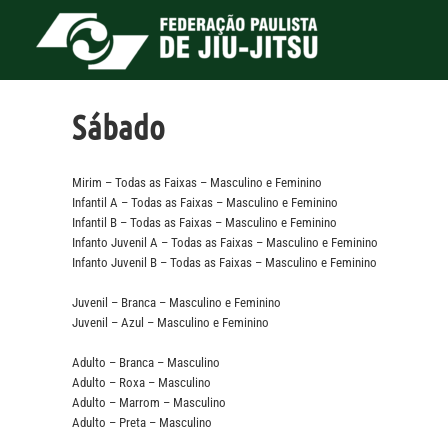
Ir
para
o
conteúdo
Sábado
Mirim – Todas as Faixas – Masculino e Feminino
Infantil A – Todas as Faixas – Masculino e Feminino
Infantil B – Todas as Faixas – Masculino e Feminino
Infanto Juvenil A – Todas as Faixas – Masculino e Feminino
Infanto Juvenil B – Todas as Faixas – Masculino e Feminino
Juvenil – Branca – Masculino e Feminino
Juvenil – Azul – Masculino e Feminino
Adulto – Branca – Masculino
Adulto – Roxa – Masculino
Adulto – Marrom – Masculino
Adulto – Preta – Masculino