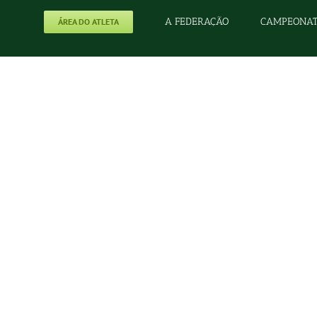
A FEDERAÇÃO
CAMPEONATO
ÁREA DO ATLETA