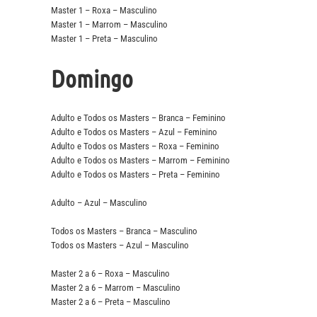
Master 1 – Roxa – Masculino
Master 1 – Marrom – Masculino
Master 1 – Preta – Masculino
Domingo
Adulto e Todos os Masters – Branca – Feminino
Adulto e Todos os Masters – Azul – Feminino
Adulto e Todos os Masters – Roxa – Feminino
Adulto e Todos os Masters – Marrom – Feminino
Adulto e Todos os Masters – Preta – Feminino
Adulto – Azul – Masculino
Todos os Masters – Branca – Masculino
Todos os Masters – Azul – Masculino
Master 2 a 6 – Roxa – Masculino
Master 2 a 6 – Marrom – Masculino
Master 2 a 6 – Preta – Masculino