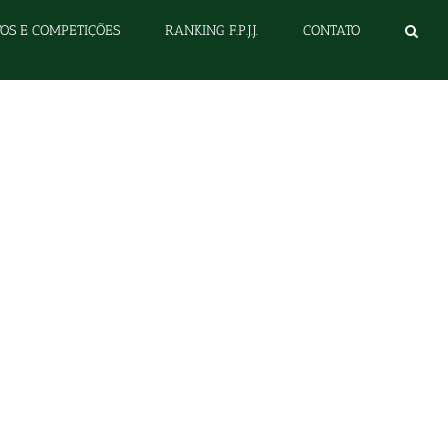
S E COMPETIÇÕES
RANKING F.P.J.J.
CONTATO