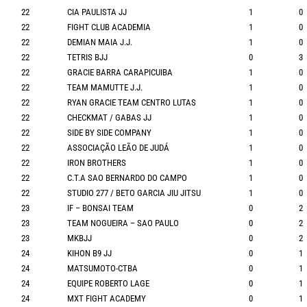
22
CIA PAULISTA JJ
1
0
22
FIGHT CLUB ACADEMIA
1
0
22
DEMIAN MAIA J.J.
1
0
22
TETRIS BJJ
0
3
22
GRACIE BARRA CARAPICUIBA
1
0
22
TEAM MAMUTTE J.J.
1
0
22
RYAN GRACIE TEAM CENTRO LUTAS
1
0
22
CHECKMAT / GABAS JJ
1
0
22
SIDE BY SIDE COMPANY
1
0
22
ASSOCIAÇÃO LEÃO DE JUDÁ
1
0
22
IRON BROTHERS
1
0
22
C.T.A SAO BERNARDO DO CAMPO
1
0
22
STUDIO 277 / BETO GARCIA JIU JITSU
1
0
23
IF – BONSAI TEAM
0
2
23
TEAM NOGUEIRA – SAO PAULO
0
2
23
MKBJJ
0
2
24
KIHON B9 JJ
0
1
24
MATSUMOTO-CTBA
0
1
24
EQUIPE ROBERTO LAGE
0
1
24
MXT FIGHT ACADEMY
0
1