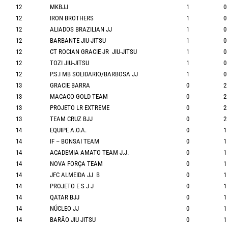
12
MKBJJ
1
0
12
IRON BROTHERS
1
0
12
ALIADOS BRAZILIAN JJ
1
0
12
BARBANTE JIU-JITSU
1
0
12
CT ROCIAN GRACIE JR JIU-JITSU
1
0
12
TOZI JIU-JITSU
1
0
12
P.S.I MB SOLIDARIO/BARBOSA JJ
1
0
13
GRACIE BARRA
0
2
13
MACACO GOLD TEAM
0
2
13
PROJETO LR EXTREME
0
2
13
TEAM CRUZ BJJ
0
2
14
EQUIPE A.O.A.
0
1
14
IF – BONSAI TEAM
0
1
14
ACADEMIA AMATO TEAM J.J.
0
1
14
NOVA FORÇA TEAM
0
1
14
JFC ALMEIDA JJ B
0
1
14
PROJETO E S J J
0
1
14
QATAR BJJ
0
1
14
NÚCLEO JJ
0
1
14
BARÃO JIU JITSU
0
1