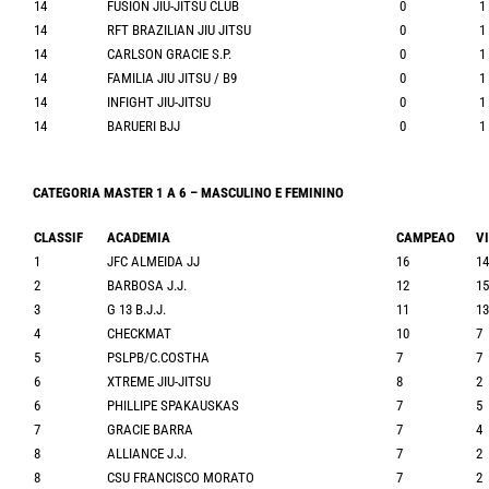
14
FUSION JIU-JITSU CLUB
0
1
14
RFT BRAZILIAN JIU JITSU
0
1
14
CARLSON GRACIE S.P.
0
1
14
FAMILIA JIU JITSU / B9
0
1
14
INFIGHT JIU-JITSU
0
1
14
BARUERI BJJ
0
1
CATEGORIA MASTER 1 A 6 – MASCULINO E FEMININO
CLASSIF
ACADEMIA
CAMPEAO
V
1
JFC ALMEIDA JJ
16
14
2
BARBOSA J.J.
12
15
3
G 13 B.J.J.
11
13
4
CHECKMAT
10
7
5
PSLPB/C.COSTHA
7
7
6
XTREME JIU-JITSU
8
2
6
PHILLIPE SPAKAUSKAS
7
5
7
GRACIE BARRA
7
4
8
ALLIANCE J.J.
7
2
8
CSU FRANCISCO MORATO
7
2