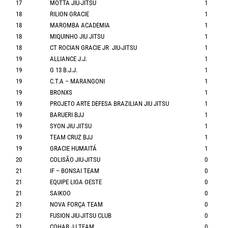
17
MOTTA JIU-JITSU
1
18
RILION GRACIE
1
18
MAROMBA ACADEMIA
1
18
MIQUINHO JIU JITSU
1
18
CT ROCIAN GRACIE JR JIU-JITSU
1
19
ALLIANCE J.J.
1
19
G 13 B.J.J.
1
19
C.T.A – MARANGONI
1
19
BRONXS
1
19
PROJETO ARTE DEFESA BRAZILIAN JIU JITSU
1
19
BARUERI BJJ
1
19
SYON JIU JITSU
1
19
TEAM CRUZ BJJ
1
19
GRACIE HUMAITÁ
1
20
COLISÃO JIU-JITSU
0
21
IF – BONSAI TEAM
0
21
EQUIPE LIGA OESTE
0
21
SAIKOO
0
21
NOVA FORÇA TEAM
0
21
FUSION JIU-JITSU CLUB
0
21
COHAB JJ TEAM
0