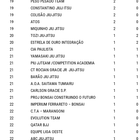
19
PESO PESADO TEAM
2
0
19
CONSTANTINO JIUJ ITSU
2
0
19
COLISÃO JIU-JITSU
2
0
19
ATOS
2
0
19
MIQUINHO JIU JITSU
2
0
20
TOZI JIU-JITSU
1
2
20
ESTRELA DE OURO INTEGRAÇÃO
1
2
21
CIA PAULISTA
1
1
21
YAMASAKI JIU JITSU
1
1
21
PIU JJTEAM /COMPETITION ACADEMIA
1
1
21
CT ROCIAN GRACIE JR JIU-JITSU
1
1
21
BARÃO JIU JITSU
1
1
21
A.O.A. SAITAMA TUMIARU
1
1
21
CARLSON GRACIE S.P.
1
1
21
PROJ BONSAI CONSTRUINDO O FUTURO
1
1
22
IMPERIUM FERRARETO – BONSAI
1
0
22
C.T.A – MARANGONI
1
0
22
EVOLUTION TEAM
1
0
22
QATAR BJJ
1
0
22
EQUIPE LIGA OESTE
1
0
22
ABC JIU-JITSU
1
0