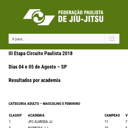
Ir
para
o
conteúdo
Ir para...
III Etapa Circuito Paulista 2018
Dias 04 e 05 de Agosto – SP
Resultados por academia
CATEGORIA ADULTO – MASCULINO E FEMININO
CLASSIF
ACADEMIA
CAMPEAO
V
1
JFC ALMEIDA JJ
11
7
2
BARBOSA J.J.
10
6