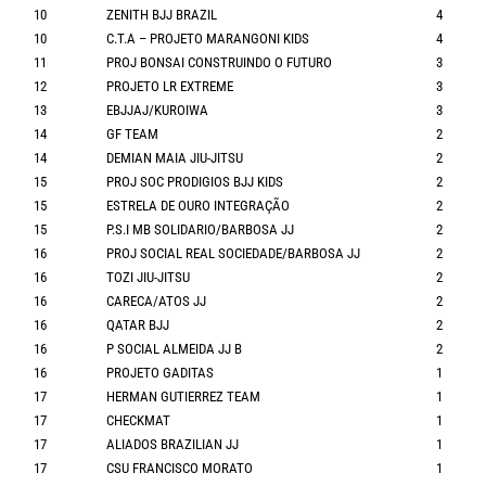
10
ZENITH BJJ BRAZIL
4
10
C.T.A – PROJETO MARANGONI KIDS
4
11
PROJ BONSAI CONSTRUINDO O FUTURO
3
12
PROJETO LR EXTREME
3
13
EBJJAJ/KUROIWA
3
14
GF TEAM
2
14
DEMIAN MAIA JIU-JITSU
2
15
PROJ SOC PRODIGIOS BJJ KIDS
2
15
ESTRELA DE OURO INTEGRAÇÃO
2
15
P.S.I MB SOLIDARIO/BARBOSA JJ
2
16
PROJ SOCIAL REAL SOCIEDADE/BARBOSA JJ
2
16
TOZI JIU-JITSU
2
16
CARECA/ATOS JJ
2
16
QATAR BJJ
2
16
P SOCIAL ALMEIDA JJ B
2
16
PROJETO GADITAS
1
17
HERMAN GUTIERREZ TEAM
1
17
CHECKMAT
1
17
ALIADOS BRAZILIAN JJ
1
17
CSU FRANCISCO MORATO
1