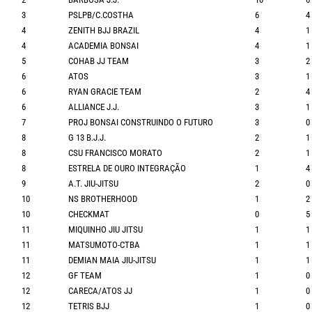
3
PSLPB/C.COSTHA
6
4
4
ZENITH BJJ BRAZIL
4
1
4
ACADEMIA BONSAI
4
1
5
COHAB JJ TEAM
3
2
6
ATOS
3
1
6
RYAN GRACIE TEAM
2
4
6
ALLIANCE J.J.
3
1
7
PROJ BONSAI CONSTRUINDO O FUTURO
3
0
8
G 13 B.J.J.
2
1
8
CSU FRANCISCO MORATO
2
1
8
ESTRELA DE OURO INTEGRAÇÃO
1
4
9
A.T. JIU-JITSU
2
0
10
NS BROTHERHOOD
1
2
10
CHECKMAT
0
5
11
MIQUINHO JIU JITSU
1
1
11
MATSUMOTO-CTBA
1
1
11
DEMIAN MAIA JIU-JITSU
1
1
12
GF TEAM
1
0
12
CARECA/ATOS JJ
1
0
12
TETRIS BJJ
1
0