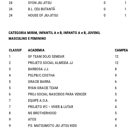
24
SYON JIU JITSU
0
1
24
B.L. CEU BUTANTÃ
0
1
24
HOUSE OF JIU-JITSU
0
1
CATEGORIA MIRIM, INFANTIL A e B, INFANTO A e B, JUVENIL
MASCULINO E FEMININO
CLASSIF
ACADEMIA
CAMPE
1
GF TEAM DOJO SEMEAR
12
2
PROJETO SOCIAL ALMEIDA JJ
12
3
BARBOSA J.J.
8
4
PSLPB/C.COSTHA
9
5
GRACIE BARRA
6
5
RYAN GRACIE TEAM
6
6
PROJ SOCIAL NASCIDOS PARA VENCER
5
7
EQUIPE A.O.A.
4
7
PROJETO IFC – VIVER & LUTAR
4
8
NS BROTHERHOOD
5
9
ATOS
4
9
P.S. MATSUMOTO JIU JITSU KIDS
4