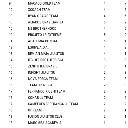
9
MACACO GOLD TEAM
4
7
10
XCOACH TEAM
4
5
10
RYAN GRACIE TEAM
4
5
10
ALIADOS BRAZILIAN JJ
5
2
10
NS BROTHERHOOD
4
5
10
PROJETO LR EXTREME
5
2
11
ACADEMIA BONSAI
5
1
12
EQUIPE A.O.A.
4
2
13
DEMIAN MAIA JIU-JITSU
4
1
14
IFC LIFE BROTHERS BJJ
3
3
15
ZENITH BJJ BRAZIL
3
1
16
INFIGHT JIU-JITSU
2
3
16
NOVA FORÇA TEAM
2
3
16
TEAM CRUZ BJJ
2
3
17
FERNANDO KIOSHI TEAM
2
2
17
COHAB JJ TEAM
2
2
17
CAMPEOES ESPERANÇA JJ TEAM
2
2
18
GF TEAM
2
1
18
FUSION JIU-JITSU CLUB
2
1
18
MAROMBA ACADEMIA
1
4