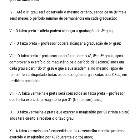
IV – Até o 3° grau será observado o mesmo critério, sendo de 36 (trinta e
seis) meses o período mínimo de permanência em cada graduação;
V – O faixa preta – atleta poderá alcançar a graduação de 3º grau;
VI – O faixa preta – professor poderá alcançar a graduação de 6º grau;
VII – O faixa preta – professor poderá requerer o 4º, 5º e 6º graus, após
comprovar o exercício do magistério pelo período de 5 (cinco) anos em
cada grau a partir do 3° grau e que a sua academia, no mesmo lapso de
tempo, tenha disputado todas as competições organizadas pela CBJJ, em
território brasileiro;
VIII – A faixa vermelha e preta será concedida ao faixa preta – professor
que tenha exercido o magistério por 31 (trinta e um) anos;
IX – O faixa vermelha e preta que exercer o magistério por 38 (trinta e oito)
anos terá direito a receber o oitavo grau;
X – A faixa vermelha será concedida ao faixa vermelha e preta que tenha
exercido o magistério por 48 (quarenta e oito) anos;