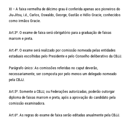
XI – A faixa vermelha de décimo grau é conferida apenas aos pioneiros do
Jiu-Jitsu, i.é., Carlos, Oswaldo, George, Gastão e Hélio Gracie, conhecidos
como irmãos Gracie.
Art.3º. O exame de faixa será obrigatório para a graduação de faixas
marrom e preta.
Art.4º. O exame será realizado por comissão nomeada pelas entidades
estaduais escolhidas pelo Presidente e pelo Conselho deliberativo da CBJJ.
Parágrafo único: As comissões referidas no caput deverão,
necessariamente, ser composta por pelo menos um delegado nomeado
pela CBJJ.
Art.5º. Somente a CBJJ, ou Federações autorizadas, poderão outorgar
diploma de faixas marrom e preta, após a aprovação do candidato pela
comissão examinadora.
Art.6º. As regras do exame de faixa serão editadas anualmente pela CBJJ.