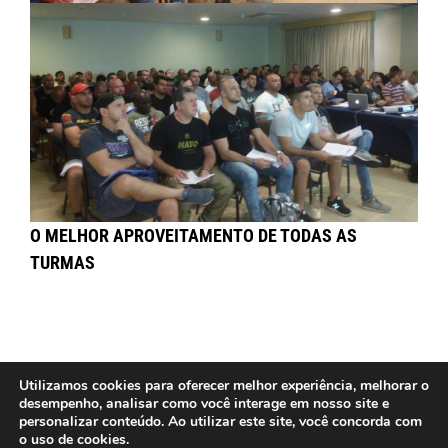
O MELHOR APROVEITAMENTO DE TODAS AS
TURMAS
Utilizamos cookies para oferecer melhor experiência, melhorar o
desempenho, analisar como você interage em nosso site e
Contato: (11) 3031.0304 | E-mail: fpjj@fpjj.com.br - Copyright 2026 - FPJJ -
personalizar conteúdo. Ao utilizar este site, você concorda com
Todos os direitos reservados. Desde 1995
o uso de cookies.