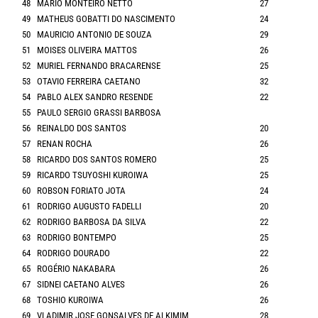
48
MARIO MONTEIRO NETTO
27
49
MATHEUS GOBATTI DO NASCIMENTO
24
50
MAURICIO ANTONIO DE SOUZA
29
51
MOISES OLIVEIRA MATTOS
26
52
MURIEL FERNANDO BRACARENSE
25
53
OTAVIO FERREIRA CAETANO
32
54
PABLO ALEX SANDRO RESENDE
22
55
PAULO SERGIO GRASSI BARBOSA
56
REINALDO DOS SANTOS
20
57
RENAN ROCHA
26
58
RICARDO DOS SANTOS ROMERO
25
59
RICARDO TSUYOSHI KUROIWA
25
60
ROBSON FORIATO JOTA
24
61
RODRIGO AUGUSTO FADELLI
20
62
RODRIGO BARBOSA DA SILVA
22
63
RODRIGO BONTEMPO
25
64
RODRIGO DOURADO
22
65
ROGÉRIO NAKABARA
26
67
SIDNEI CAETANO ALVES
26
68
TOSHIO KUROIWA
26
69
VLADIMIR JOSE GONSALVES DE ALKIMIM
28