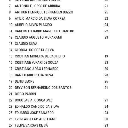
7
ANTONIO E LOPES DE ARRUDA
21
8
ARTHUR HENRIQUE FERNANDES BUZZO
25
9
ATILIO MARCIO DA SILVA CORREA
22
10
AURELIO ALVES PLACIDO
24
11
CARLOS EDUARDO MARQUES E CASTRO
22
12
CLAUDIO AUGUSTO MURAKAMI
23
13
CLAUDIO SILVA
14
CLODOALDO COSTA SILVA
15
CRISTIAN MOREIRA DE CASTILHO
19
16
CRISTIANE YUKARI DE SOUZA
23
17
CRISTIANO ADÃO LEONARDO
30
18
DANILO RIBEIRO DA SILVA
28
19
DENIS LEONE
26
20
DEYVISON BERNARDINO DOS SANTOS
21
21
DIEGO PADRIN
22
DOUGLAS A. GONÇALVES
21
23
EDINALDO CANDIDO DA SILVA
24
25
EDUARDO JOSE ZANARDO
23
26
EVERLANDO AP. AURELIANO
30
27
FELIPE VARGAS DE SÁ
23