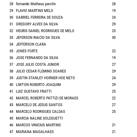
28
fernando Matheus parolin
28
29
FLAVIO MARTINS MELO
19
30
GABRIEL FERREIRA DE SOUZA
24
31
GREGORY ALVES DA SILVA
29
32
HEURIS DANIEL RODRIGUES DE MELO
23
33
JEFERSON INACIO DA SILVA
30
34
JEFFERSON CLARA
35
JONES FORTE
22
36
JOSE FERNANDO DA SILVA
19
37
JOSE JULIO COSTA JUNIOR
27
38
JULIO CESAR FLEMING SOARES
29
39
JUSTIN STANLEY HORNER HOE NETO
24
40
LIWTON ROBERTO JOAQUIM
29
41
LUIZ GUSTAVO FRATTI
25
42
MARCEL ROBERTO PATTIZI DE MORAES
22
43
MARCELO DE JESUS SANTOS
27
44
MARCELO RODRIGUES CALDAS
25
45
MARCIA NALINE SOLEGUETTI
46
MARCOS VINICIUS MARTINS
21
47
MARIANA MAGALHAES
21