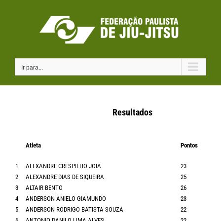
Ir
para
o
conteúdo
Ir para...
Resultados
Atleta
Pontos
1
ALEXANDRE CRESPILHO JOIA
23
2
ALEXANDRE DIAS DE SIQUEIRA
25
3
ALTAIR BENTO
26
4
ANDERSON ANIELO GIAMUNDO
23
5
ANDERSON RODRIGO BATISTA SOUZA
22
6
ANTONIO DANILO LIMA ALVES
22